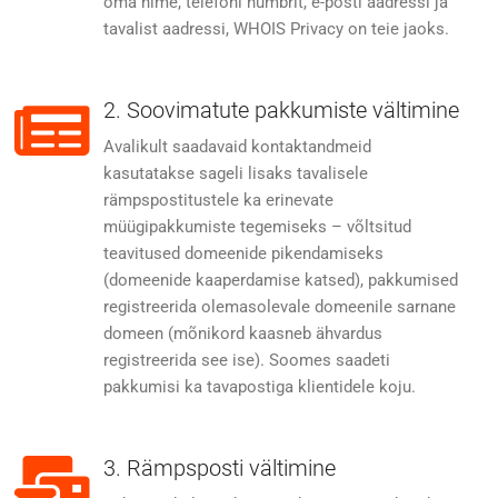
oma nime, telefoni numbrit, e-posti aadressi ja
tavalist aadressi, WHOIS Privacy on teie jaoks.
2. Soovimatute pakkumiste vältimine
Avalikult saadavaid kontaktandmeid
kasutatakse sageli lisaks tavalisele
rämpspostitustele ka erinevate
müügipakkumiste tegemiseks – võltsitud
teavitused domeenide pikendamiseks
(domeenide kaaperdamise katsed), pakkumised
registreerida olemasolevale domeenile sarnane
domeen (mõnikord kaasneb ähvardus
registreerida see ise). Soomes saadeti
pakkumisi ka tavapostiga klientidele koju.
3. Rämpsposti vältimine