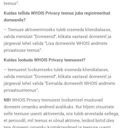
teenus”.
Kuidas tellida WHOIS Privacy teenus juba registreeritud
domeenile?
– Teenuse aktiveerimiseks tuleb siseneda kliendialasse,
valida menüüst “Domeenid”, klikata vastaval domeenil ja
järgneval lehel valida “Lisa domeenile WHOIS andmete
privaatsuse teenus”.
Kuidas loobuda WHOIS Privacy teenusest?
– teenusest loobumiseks tuleb siseneda kliendialasse,
valida menüüst “Domeenid”, klikata vastaval domeenil ja
järgneval lehel valida “Eemalda domeenilt WHOIS andmete
privaatsusteenus”.
NB!
WHOIS Privacy teenusest loobumisel muutuvad
domeeni omaniku andmed avalikuks. Kui hiljem otsustate
selle teenuse uuesti aktiveerida, siis tuleb arvestada sellega,
et perioodil, mil teenus ei olnud aktiivne, leidsid botid üles
teie domeeni omaniku kontaktandmed ja teenuse uuesti