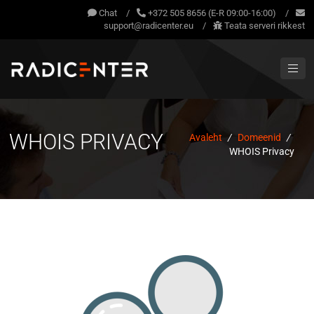
Chat
/
+372 505 8656 (E-R 09:00-16:00)
/
support@radicenter.eu
/
Teata serveri rikkest
WHOIS PRIVACY
Avaleht
/
Domeenid
/
WHOIS Privacy