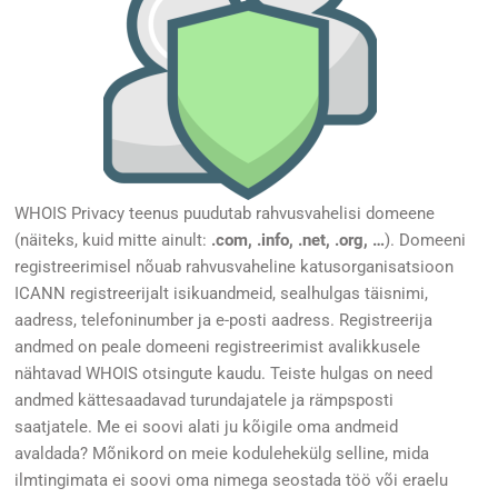
WHOIS Privacy teenus puudutab rahvusvahelisi domeene
(näiteks, kuid mitte ainult:
.com, .info, .net, .org, …
). Domeeni
registreerimisel nõuab rahvusvaheline katusorganisatsioon
ICANN registreerijalt isikuandmeid, sealhulgas täisnimi,
aadress, telefoninumber ja e-posti aadress. Registreerija
andmed on peale domeeni registreerimist avalikkusele
nähtavad WHOIS otsingute kaudu. Teiste hulgas on need
andmed kättesaadavad turundajatele ja rämpsposti
saatjatele. Me ei soovi alati ju kõigile oma andmeid
avaldada? Mõnikord on meie kodulehekülg selline, mida
ilmtingimata ei soovi oma nimega seostada töö või eraelu