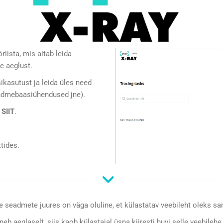
riista, mis aitab leida
e aeglust.
ikasutust ja leida üles need
andmebaasiühendused jne).
e
SIIT
.
tides.
te seadmete juures on väga oluline, et külastatav veebileht oleks sam
neb aeglaselt, siis kaob külastajal üsna kiiresti huvi selle veebile