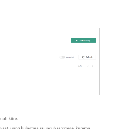
uti kiire.
he vastu ning külastaja suundub järgmise, kiirema