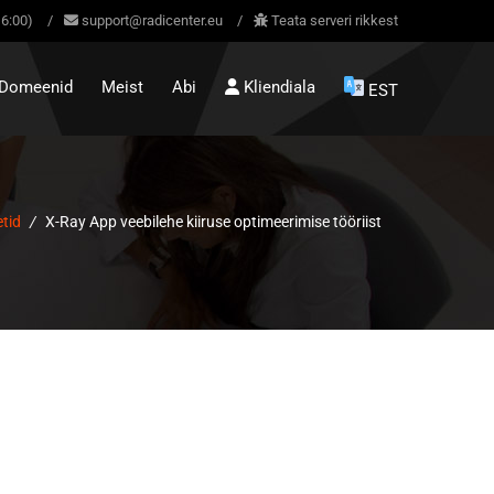
16:00)
/
support@radicenter.eu
/
Teata serveri rikkest
Domeenid
Meist
Abi
Kliendiala
EST
tid
/
X-Ray App veebilehe kiiruse optimeerimise tööriist