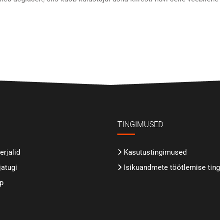
TINGIMUSED
rjalid
Kasutustingimused
jatugi
Isikuandmete töötlemise tin
p