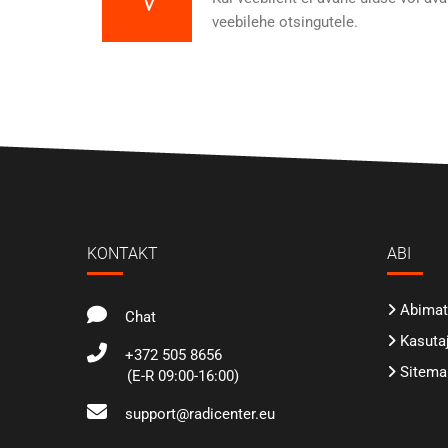
veebilehe otsingutele.
KONTAKT
ABI
Abimate
Chat
Kasuta
+372 505 8656
Sitema
(E-R 09:00-16:00)
support@radicenter.eu