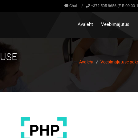
Chat
/
+372 505 8656 (E-R 09:00-
Avaleht
Veebimajutus
RUSE
Avaleht
/
Veebimajutuse pake