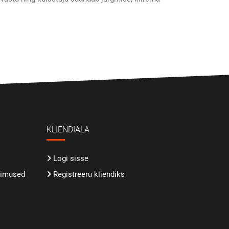
KLIENDIALA
Logi sisse
gimused
Registreeru kliendiks