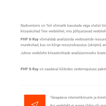
Radicenteris on Teil võimalik kasutada väga olulist töö
kitsaskohad Teie veebilehel, mis põhjustavad veebileh
PHP X-Ray
võimaldab analüüsida veebisaitide ressurs
murekohad, kus on kõrge ressursikasutus (skriptid, 
Juhise veebilehe kitsaskohtade analüüsimiseks leiat
PHP X-Ray
on saadaval kõikides veebimajutuse paket
Tänapäeva internetikiiruste ja kiire
Kui veebileht ei avane üldse või ava