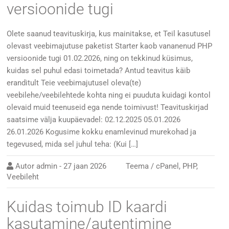
versioonide tugi
Olete saanud teavituskirja, kus mainitakse, et Teil kasutusel
olevast veebimajutuse paketist Starter kaob vananenud PHP
versioonide tugi 01.02.2026, ning on tekkinud küsimus,
kuidas sel puhul edasi toimetada? Antud teavitus käib
eranditult Teie veebimajutusel oleva(te)
veebilehe/veebilehtede kohta ning ei puuduta kuidagi kontol
olevaid muid teenuseid ega nende toimivust! Teavituskirjad
saatsime välja kuupäevadel: 02.12.2025 05.01.2026
26.01.2026 Kogusime kokku enamlevinud murekohad ja
tegevused, mida sel juhul teha: (Kui […]
Autor
admin
-
27 jaan 2026
Teema /
cPanel
,
PHP
,
Veebileht
Kuidas toimub ID kaardi
kasutamine/autentimine