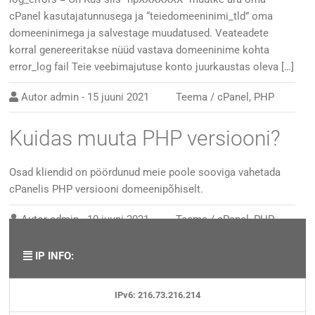
cPanel kasutajatunnusega ja “teiedomeeninimi_tld” oma
domeeninimega ja salvestage muudatused. Veateadete
korral genereeritakse nüüd vastava domeeninime kohta
error_log fail Teie veebimajutuse konto juurkaustas oleva […]
Autor
admin
-
15 juuni 2021
Teema /
cPanel
,
PHP
Kuidas muuta PHP versiooni?
Osad kliendid on pöördunud meie poole sooviga vahetada
cPanelis PHP versiooni domeenipõhiselt.
Autor
admin
-
10 juuni 2021
Teema /
cPanel
,
PHP
IP INFO:
IPv6: 216.73.216.214