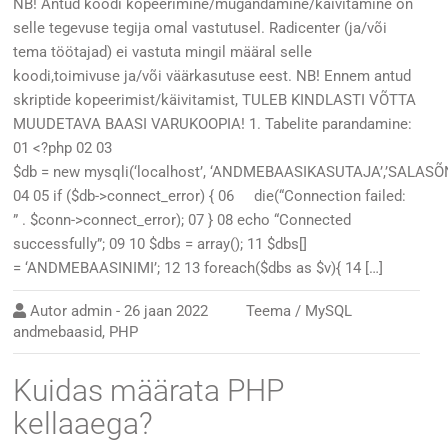
NB! Antud koodi kopeerimine/mugandamine/käivitamine on
selle tegevuse tegija omal vastutusel. Radicenter (ja/või
tema töötajad) ei vastuta mingil määral selle
koodi,toimivuse ja/või väärkasutuse eest. NB! Ennem antud
skriptide kopeerimist/käivitamist, TULEB KINDLASTI VÕTTA
MUUDETAVA BAASI VARUKOOPIA! 1. Tabelite parandamine:
01 <?php 02 03
$db = new mysqli(‘localhost’, ‘ANDMEBAASIKASUTAJA’,’SALASÕN
04 05 if ($db->connect_error) { 06 die(“Connection failed:
” . $conn->connect_error); 07 } 08 echo “Connected
successfully”; 09 10 $dbs = array(); 11 $dbs[]
= ‘ANDMEBAASINIMI’; 12 13 foreach($dbs as $v){ 14 […]
Autor
admin
-
26 jaan 2022
Teema /
MySQL
andmebaasid
,
PHP
Kuidas määrata PHP
kellaaega?