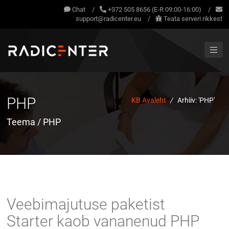
Chat
/
+372 505 8656 (E-R 09:00-16:00)
/
support@radicenter.eu
/
Teata serveri rikkest
PHP
KB Avaleht
/
Arhiiv: 'PHP'
Teema / PHP
Veebimajutuse paketist
Starter kaob vananenud PHP