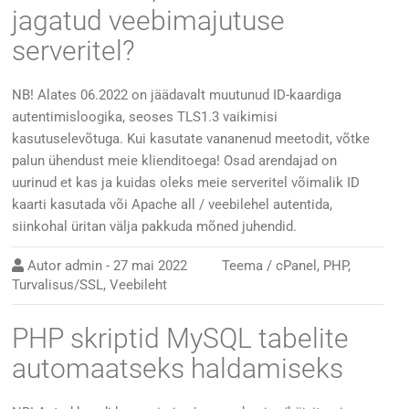
jagatud veebimajutuse
serveritel?
NB! Alates 06.2022 on jäädavalt muutunud ID-kaardiga
autentimisloogika, seoses TLS1.3 vaikimisi
kasutuselevõtuga. Kui kasutate vananenud meetodit, võtke
palun ühendust meie klienditoega! Osad arendajad on
uurinud et kas ja kuidas oleks meie serveritel võimalik ID
kaarti kasutada või Apache all / veebilehel autentida,
siinkohal üritan välja pakkuda mõned juhendid.
Autor
admin
-
27 mai 2022
Teema /
cPanel
,
PHP
,
Turvalisus/SSL
,
Veebileht
PHP skriptid MySQL tabelite
automaatseks haldamiseks