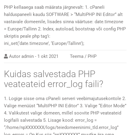
PHP kellaaega saab määrata järgnevalt: 1. cPaneli
halduspaneeli kaudu SOFTWARE > “MultiPHP INI Editor” alt
vastavale domeenile, lisades sinna väärtuse: date.timezone
= Europe/Tallinn 2. Index, autoload, bootstrap või config PHP
skriptis peale php tag’i:
ini_set(‘date.timezone’, ‘Europe/Tallinn’);
Autor
admin
-
1 okt 2021
Teema /
PHP
Kuidas salvestada PHP
veateateid error_log faili?
1. Logige sisse oma cPaneli serveri veebimajutusekontole 2.
Valige menüüst “MultiPHP INI Editor” 3. Valige “Editor Mode”
4. Valikutest valige domeen, millel soovite PHP veateateid
logifaili salvestada 5. Lisage kood: error_log =
“/home/npXXXXXXX/logs/teiedomeeninimi_tld.error_log”
log_errors = On Kus siis “npXXXXXXX” muutke ära oma