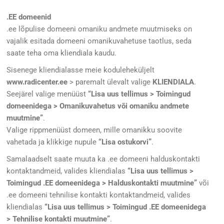
.EE domeenid
.ee lõpulise domeeni omaniku andmete muutmiseks on
vajalik esitada domeeni omanikuvahetuse taotlus, seda
saate teha oma kliendiala kaudu.
Sisenege kliendialasse meie koduleheküljelt
www.radicenter.ee
> paremalt ülevalt valige
KLIENDIALA
.
Seejärel valige menüüst
“Lisa uus tellimus > Toimingud
domeenidega > Omanikuvahetus või omaniku andmete
muutmine”
.
Valige rippmenüüst domeen, mille omanikku soovite
vahetada ja klikkige nupule
“Lisa ostukorvi”
.
Samalaadselt saate muuta ka .ee domeeni halduskontakti
kontaktandmeid, valides kliendialas
“Lisa uus tellimus >
Toimingud .EE domeenidega > Halduskontakti muutmine”
või
.ee domeeni tehnilise kontakti kontaktandmeid, valides
kliendialas
“Lisa uus tellimus > Toimingud .EE domeenidega
> Tehnilise kontakti muutmine”
.