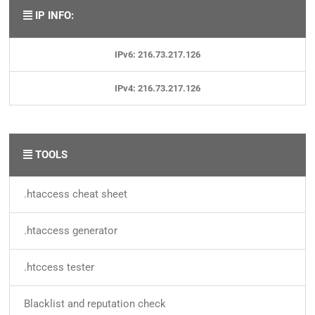
IP INFO:
IPv6: 216.73.217.126
IPv4: 216.73.217.126
TOOLS
.htaccess cheat sheet
.htaccess generator
.htccess tester
Blacklist and reputation check