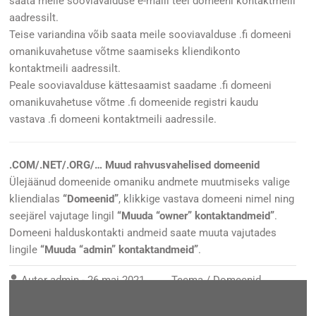
saata meile sooviavalduse e-maili teel domeeni kontaktmeili
aadressilt.
Teise variandina võib saata meile sooviavalduse .fi domeeni
omanikuvahetuse võtme saamiseks kliendikonto
kontaktmeili aadressilt.
Peale sooviavalduse kättesaamist saadame .fi domeeni
omanikuvahetuse võtme .fi domeenide registri kaudu
vastava .fi domeeni kontaktmeili aadressile.
.COM/.NET/.ORG/… Muud rahvusvahelised domeenid
Ülejäänud domeenide omaniku andmete muutmiseks valige
kliendialas
“Domeenid”
, klikkige vastava domeeni nimel ning
seejärel vajutage lingil
“Muuda “owner” kontaktandmeid”
.
Domeeni halduskontakti andmeid saate muuta vajutades
lingile
“Muuda “admin” kontaktandmeid”
.
Autor
admin
-
26 mai 2021
Teema /
Domeenid
,
Kliendiala