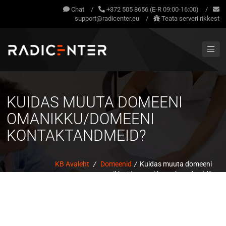
Chat
/
+372 505 8656 (E-R 09:00-16:00)
/
support@radicenter.eu
/
Teata serveri rikkest
KUIDAS MUUTA DOMEENI
OMANIKKU/DOMEENI
KONTAKTANDMEID?
KB Avaleht
/
Domeenid
/
Kuidas muuta domeeni
omanikku/domeeni kontaktandmeid?