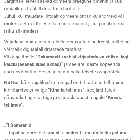
Järgmisel lehel saavad domeeni praegune omanik ja uus
omanik digitaalallkirjastada taotluse.
Juhul, kui muudate lihtsalt domeeni omaniku andmeid või
mõlema ettevõtte esindaja on sama isik, siis piisab sama
isiku allkirjadest.
Vajadusel saate saata teisele osapoolele aadressi, millel on
võimalik digitaalallkirjastada taotlust.
Klikkige lingile
“Dokumenti saab allkirjastada ka välise lingi
kaudu (avaneb uues aknas)”
ja seejärel saate kopeerida
aadressiribalt aadressi ja saata selle teisele osapoolele.
NB!
Kui kõik vajalikud toimingud on tehtud, siis tellimuse
kinnitamiseks valige
“Kinnita tellimus”
, seejärel tuleb
nõustuda tingimustega ja vajutada uuesti nupule
“Kinnita
tellimus”
.
.FI Domeenid
.fi lõpulise domeeni omaniku andmete muutmiseks palume