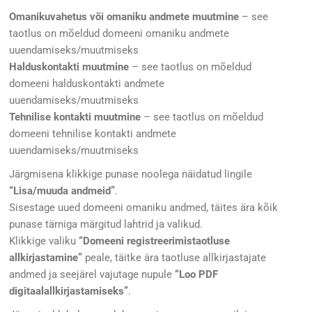
Omanikuvahetus või omaniku andmete muutmine
– see
taotlus on mõeldud domeeni omaniku andmete
uuendamiseks/muutmiseks
Halduskontakti muutmine
– see taotlus on mõeldud
domeeni halduskontakti andmete
uuendamiseks/muutmiseks
Tehnilise kontakti muutmine
– see taotlus on mõeldud
domeeni tehnilise kontakti andmete
uuendamiseks/muutmiseks
Järgmisena klikkige punase noolega näidatud lingile
“Lisa/muuda andmeid”
.
Sisestage uued domeeni omaniku andmed, täites ära kõik
punase tärniga märgitud lahtrid ja valikud.
Klikkige valiku
“Domeeni registreerimistaotluse
allkirjastamine”
peale, täitke ära taotluse allkirjastajate
andmed ja seejärel vajutage nupule
“Loo PDF
digitaalallkirjastamiseks”
.