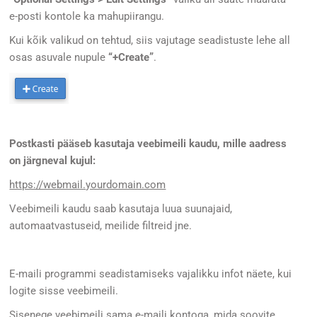
e-posti kontole ka mahupiirangu.
Kui kõik valikud on tehtud, siis vajutage seadistuste lehe all
osas asuvale nupule
“+Create”
.
Postkasti pääseb kasutaja veebimeili kaudu, mille aadress
on järgneval kujul:
https://webmail.yourdomain.com
Veebimeili kaudu saab kasutaja luua suunajaid,
automaatvastuseid, meilide filtreid jne.
E-maili programmi seadistamiseks vajalikku infot näete, kui
logite sisse veebimeili.
Sisenege veebimeili sama e-maili kontoga, mida soovite