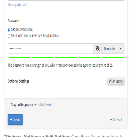
“Optional Settings > Edit Settings”
valiku all saate määrata