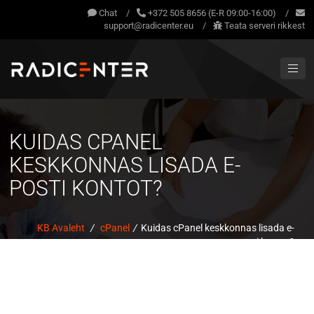
Chat
/
+372 505 8656 (E-R 09:00-16:00)
/
support@radicenter.eu
/
Teata serveri rikkest
KUIDAS CPANEL
KESKKONNAS LISADA E-
POSTI KONTOT?
KB Avaleht
/
cPanel
/
Kuidas cPanel keskkonnas lisada e-
posti kontot?