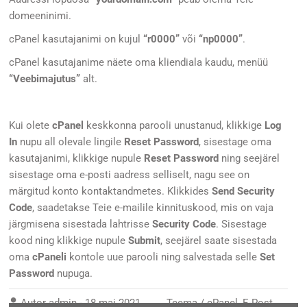
domeeninimi.
cPanel kasutajanimi on kujul
“r0000”
või
“np0000”
.
cPanel kasutajanime näete oma kliendiala kaudu, menüü
“Veebimajutus”
alt.
Kui olete
cPanel
keskkonna parooli unustanud, klikkige
Log
In
nupu all olevale lingile
Reset Password
, sisestage oma
kasutajanimi, klikkige nupule
Reset Password
ning seejärel
sisestage oma e-posti aadress selliselt, nagu see on
märgitud konto kontaktandmetes. Klikkides
Send Security
Code
, saadetakse Teie e-mailile kinnituskood, mis on vaja
järgmisena sisestada lahtrisse
Security Code
. Sisestage
kood ning klikkige nupule
Submit
, seejärel saate sisestada
oma
cPaneli
kontole uue parooli ning salvestada selle
Set
Password
nupuga.
Autor
admin
-
18 mai 2021
Teema /
cPanel
,
E-Post