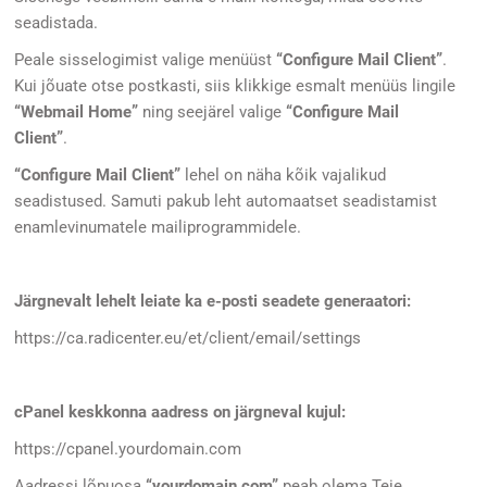
seadistada.
Peale sisselogimist valige menüüst
“
Configure Mail Client”
.
Kui jõuate otse postkasti, siis klikkige esmalt menüüs lingile
“
Webmail Home”
ning seejärel valige
“
Configure Mail
Client”
.
“Configure Mail Client”
lehel on näha kõik vajalikud
seadistused. Samuti pakub leht automaatset seadistamist
enamlevinumatele mailiprogrammidele.
Järgnevalt lehelt leiate ka e-posti seadete generaatori:
https://ca.radicenter.eu/et/client/email/settings
cPanel keskkonna aadress on järgneval kujul:
https://cpanel.yourdomain.com
Aadressi lõpuosa
“yourdomain.com”
peab olema Teie