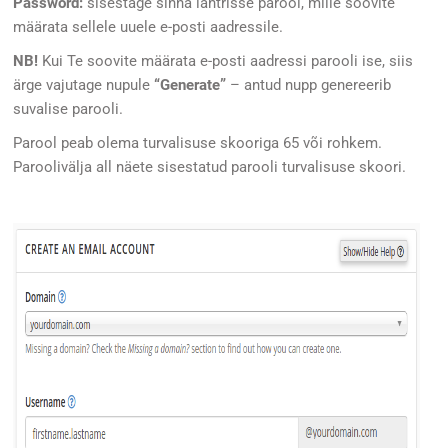
Password:
sisestage sinna lahtrisse parool, mille soovite
määrata sellele uuele e-posti aadressile.
NB!
Kui Te soovite määrata e-posti aadressi parooli ise, siis
ärge vajutage nupule
“Generate”
– antud nupp genereerib
suvalise parooli.
Parool peab olema turvalisuse skooriga 65 või rohkem.
Paroolivälja all näete sisestatud parooli turvalisuse skoori.