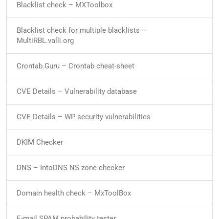
Blacklist check – MXToolbox
Blacklist check for multiple blacklists –
MultiRBL.valli.org
Crontab.Guru – Crontab cheat-sheet
CVE Details – Vulnerability database
CVE Details – WP security vulnerabilities
DKIM Checker
DNS – IntoDNS NS zone checker
Domain health check – MxToolBox
E-mail SPAM probability tester