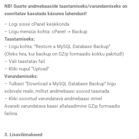
NB! Suurte andmebaaside taastamiseks/varundamiseks on
soovitatav kasutada käsurea lahendust!
– Logi sisse cPanel keskkonda
– Liigu menüüs kohta: cPanel -> Backup
Taastamiseks:
– Liigu kohta: “Restore a MySQL Database Backup”
(Oleks hea, kui backup on GZip formaadis kokku pakitud!)
– Vali taastatav fail
– Kliki nupul “Upload”
Varundamiseks:
– Tulbast “Download a MySQL Database Backup” liigu
sobivale reale, millist andmebaasi soovid taastada
– Kliki soovitud varundatava andmebaasi nimel
Avaneb varundatava baasi allalaadimine GZip formaadis
failina.
3. Lisavõimalused