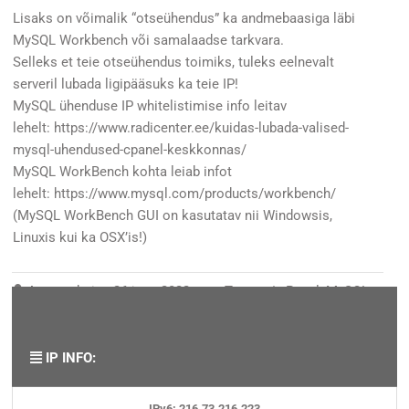
Lisaks on võimalik “otseühendus” ka andmebaasiga läbi
MySQL Workbench või samalaadse tarkvara.
Selleks et teie otseühendus toimiks, tuleks eelnevalt
serveril lubada ligipääsuks ka teie IP!
MySQL ühenduse IP whitelistimise info leitav
lehelt:
https://www.radicenter.ee/kuidas-lubada-valised-
mysql-uhendused-cpanel-keskkonnas/
MySQL WorkBench kohta leiab infot
lehelt:
https://www.mysql.com/products/workbench/
(MySQL WorkBench GUI on kasutatav nii Windowsis,
Linuxis kui ka OSX’is!)
Autor
admin
-
26 jaan 2022
Teema /
cPanel
,
MySQL
andmebaasid
,
SSH
,
Veebileht
IP INFO:
IPv6: 216.73.216.223