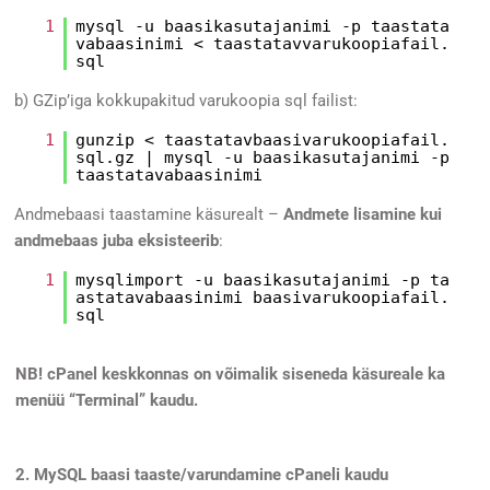
1
mysql -u baasikasutajanimi -p taastata
vabaasinimi < taastatavvarukoopiafail.
sql
b) GZip’iga kokkupakitud varukoopia sql failist:
1
gunzip < taastatavbaasivarukoopiafail.
sql.gz | mysql -u baasikasutajanimi -p
taastatavabaasinimi
Andmebaasi taastamine käsurealt –
Andmete lisamine kui
andmebaas juba eksisteerib
:
1
mysqlimport -u baasikasutajanimi -p ta
astatavabaasinimi baasivarukoopiafail.
sql
NB! cPanel keskkonnas on võimalik siseneda käsureale ka
menüü “Terminal” kaudu.
2. MySQL baasi taaste/varundamine cPaneli kaudu