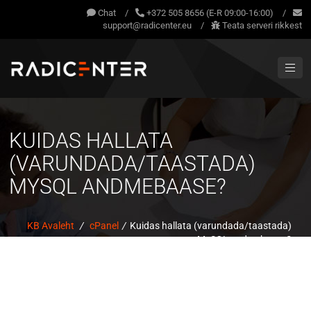
Chat
/
+372 505 8656 (E-R 09:00-16:00)
/
support@radicenter.eu
/
Teata serveri rikkest
KUIDAS HALLATA
(VARUNDADA/TAASTADA)
MYSQL ANDMEBAASE?
KB Avaleht
/
cPanel
/
Kuidas hallata (varundada/taastada)
MySQL andmebaase?