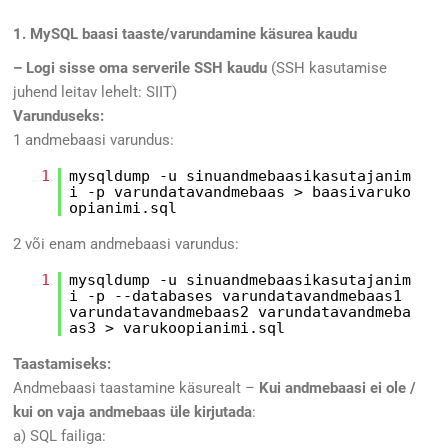
1. MySQL baasi taaste/varundamine käsurea kaudu
– Logi sisse oma serverile SSH kaudu
(SSH kasutamise
juhend leitav lehelt:
SIIT
)
Varunduseks:
1 andmebaasi varundus:
1
mysqldump -u sinuandmebaasikasutajanim
i -p varundatavandmebaas > baasivaruko
opianimi.sql
2 või enam andmebaasi varundus:
1
mysqldump -u sinuandmebaasikasutajanim
i -p --databases varundatavandmebaas1
varundatavandmebaas2 varundatavandmeba
as3 > varukoopianimi.sql
Taastamiseks:
Andmebaasi taastamine käsurealt –
Kui andmebaasi ei ole /
kui on vaja andmebaas üle kirjutada
:
a) SQL failiga: