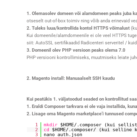
1. Olemasolev domeen või alamdomeen peaks juba ka
otseselt out-of-box toimiv ning võib anda erinevaid ve
2. Tuleks luua/kontrollida kontol HTTPS võimalust
(ku
Kui domeenile/alamdomeenile ei ole veel HTTPS tuge vai
siit:
AutoSSL sertifikaadid Radicenteri serveritel / kui
3. Domeenil olev PHP versioon peaks olema 7.0
PHP versiooni kontrollimiseks, muutmiseks leiate juhe
2. Magento install: Manuaalselt SSH kaudu
Kui peatükis 1. väljatoodud seaded on kontrollitud saab
1. Eraldi Composer tarkvara ei ole vaja installida, ku
2. Lisage oma Magento marketplace’i tunnused compos
1
mkdir
$HOME/.composer (kui sellis
2
cd
$HOME/.composer/ (kui selline 
3
nano auth.json