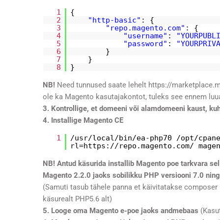
1
{
2
"http-basic"
: {
3
"repo.magento.com"
: {
4
"username"
:
"YOURPUBL
5
"password"
:
"YOURPRIV
6
}
7
}
8
}
NB!
Need tunnused saate lehelt
https://marketplace
ole ka Magento kasutajakontot, tuleks see ennem luu
3. Kontrollige, et domeeni või alamdomeeni kaust, kuhu
4. Installige Magento CE
1
/usr/local/bin/ea-php70
/opt/cpan
rl=https:
//repo
.magento.com/ mage
NB! Antud käsurida installib Magento poe tarkvara sell
Magento 2.2.0 jaoks sobilikku PHP versiooni 7.0 nin
(Samuti tasub tähele panna et käivitatakse composer 
käsurealt PHP5.6 alt)
5. Looge oma Magento e-poe jaoks andmebaas
(Kasut