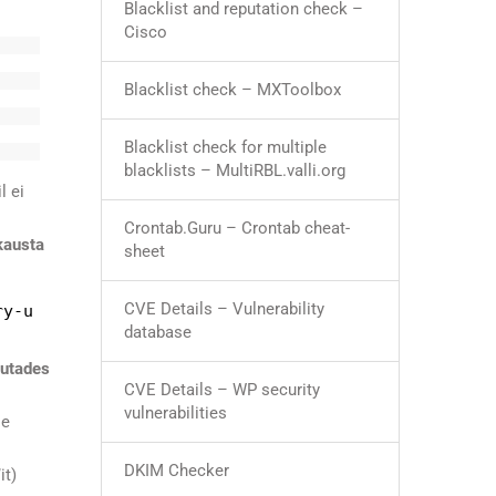
Blacklist and reputation check –
Cisco
Blacklist check – MXToolbox
Blacklist check for multiple
blacklists – MultiRBL.valli.org
l ei
Crontab.Guru – Crontab cheat-
kausta
sheet
CVE Details – Vulnerability
ry-u
database
sutades
CVE Details – WP security
vulnerabilities
le
DKIM Checker
it)