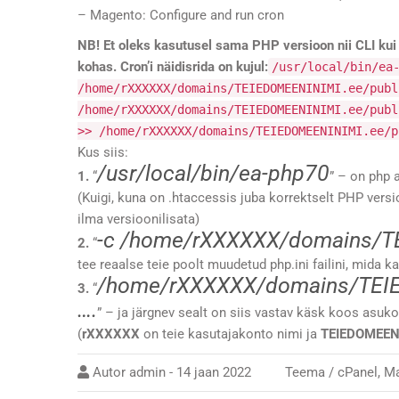
–
Magento: Configure and run cron
NB! Et oleks kasutusel sama PHP versioon nii CLI k
kohas. Cron’i näidisrida on kujul:
/usr/local/bin/ea
/home/rXXXXXX/domains/TEIEDOMEENINIMI.ee/publ
/home/rXXXXXX/domains/TEIEDOMEENINIMI.ee/publ
>> /home/rXXXXXX/domains/TEIEDOMEENINIMI.ee/p
Kus siis:
/usr/local/bin/ea-php70
1.
“
” – on php 
(Kuigi, kuna on .htaccessis juba korrektselt PHP versi
ilma versioonilisata)
-c /home/rXXXXXX/domains/TE
2.
“
tee reaalse teie poolt muudetud php.ini failini, mida 
/home/rXXXXXX/domains/TEIE
3.
“
….
” – ja järgnev sealt on siis vastav käsk koos as
(
rXXXXXX
on teie kasutajakonto nimi ja
TEIEDOMEEN
Autor
admin
-
14 jaan 2022
Teema /
cPanel
,
Ma