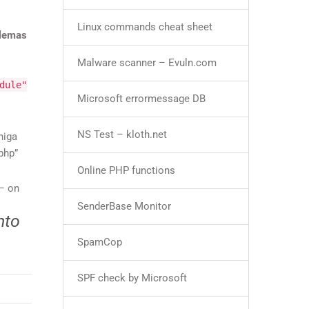
Linux commands cheat sheet
õlemas
Malware scanner – Evuln.com
dule"
Microsoft errormessage DB
NS Test – kloth.net
niga
php”
Online PHP functions
 – on
SenderBase Monitor
nto
SpamCop
SPF check by Microsoft