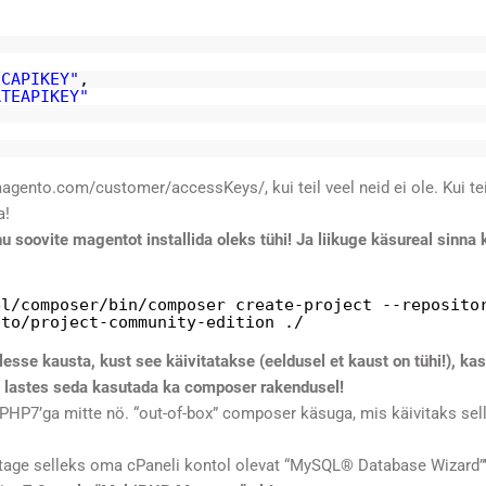
ICAPIKEY"
,
ATEAPIKEY"
.magento.com/customer/accessKeys/
, kui teil veel neid ei ole. Kui tei
a!
 soovite magentot installida oleks tühi! Ja liikuge käsureal sinna 
el/composer/bin/composer
create-project --reposito
nto
/project-community-edition
./
esse kausta, kust see käivitatakse (eeldusel et kaust on tühi!), ka
g lastes seda kasutada ka composer rakendusel!
PHP7’ga mitte nö. “out-of-box” composer käsuga, mis käivitaks sel
age selleks oma cPaneli kontol olevat “MySQL® Database Wizard”’