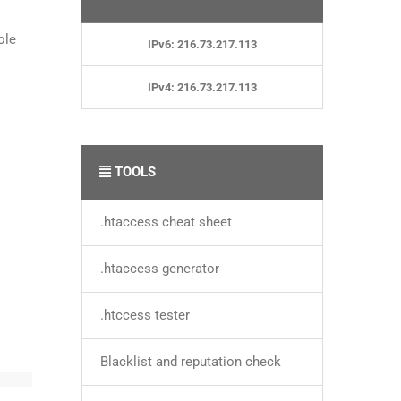
ole
IPv6: 216.73.217.113
IPv4: 216.73.217.113
TOOLS
.htaccess cheat sheet
.htaccess generator
.htccess tester
Blacklist and reputation check