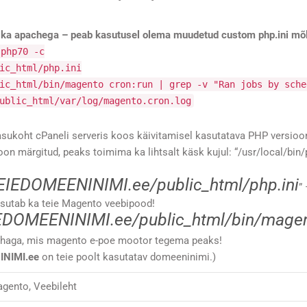
ui ka apachega – peab kasutusel olema muudetud custom php.ini m
-php70 -c
ic_html/php.ini
ic_html/bin/magento cron:run | grep -v "Ran jobs by sche
ublic_html/var/log/magento.cron.log
asukoht cPaneli serveris koos käivitamisel kasutatava PHP versioo
oon märgitud, peaks toimima ka lihtsalt käsk kujul: “/usr/local/bin/
IEDOMEENINIMI.ee/public_html/php.ini
”
kasutab ka teie Magento veebipood!
DOMEENINIMI.ee/public_html/bin/mage
ukohaga, mis magento e-poe mootor tegema peaks!
INIMI.ee
on teie poolt kasutatav domeeninimi.)
gento
,
Veebileht