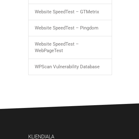
Website SpeedTest – GTMetrix
Website SpeedTest – Pingdom
Website SpeedTest –
WebPageTest
WPScan Vulnerability Database
KLIENDIALA