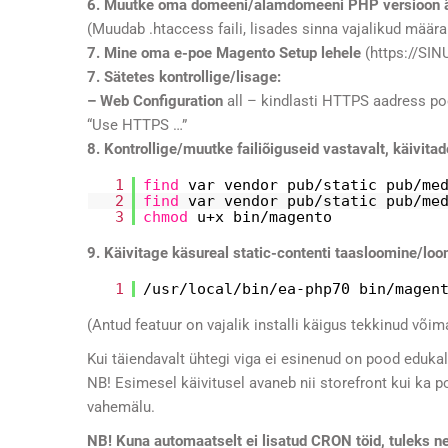
6. Muutke oma domeeni/alamdomeeni PHP versioon är
(Muudab .htaccess faili, lisades sinna vajalikud määra
7. Mine oma e-poe Magento Setup lehele
(https://SI
7. Sätetes kontrollige/lisage:
– Web Configuration
all – kindlasti HTTPS aadress poe
“Use HTTPS …”
8. Kontrollige/muutke failiõiguseid vastavalt, käivi
1
find
var vendor pub
/static
pub
/me
2
find
var vendor pub
/static
pub
/me
3
chmod
u+x bin
/magento
9. Käivitage käsureal static-contenti taasloomine/lo
1
/usr/local/bin/ea-php70
bin
/magen
(Antud featuur on vajalik installi käigus tekkinud võim
Kui täiendavalt ühtegi viga ei esinenud on pood edukal
NB! Esimesel käivitusel avaneb nii storefront kui ka p
vahemälu.
NB! Kuna automaatselt ei lisatud CRON töid, tuleks ne