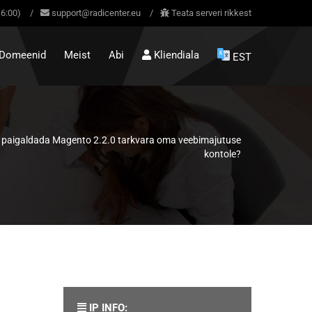
16:00)
/
support@radicenter.eu
/
Teata serveri rikkest
Domeenid
Meist
Abi
Kliendiala
EST
 paigaldada Magento 2.2.0 tarkvara oma veebimajutuse
kontole?
IP INFO: