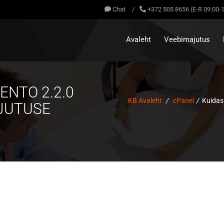
Chat
/
+372 505 8656 (E-R 09:00-
Avaleht
Veebimajutus
ENTO 2.2.0
KB Avaleht
/
cPanel
/
Kuidas
JUTUSE