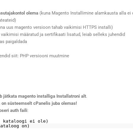
sutajakontol olema
(kuna Magento Installimine alamkausta alla ei 
ateateid)
na uus magento versioon tahab vaikimisi HTTPS installi)
kimisi määratud ja sertifikaati lisatud, leiab selleks juhendid
das paigaldada
ndid siit:
PHP versiooni muutmine
 jätkata magento installiga Installatroni alt
.
na on süsteemselt cPanelis juba olemas!
eri auth faili
:
t kataloogi ei ole)
kataloog on)