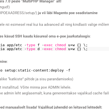
a 7.0 peale “MultiPHP Manager” alt!
ngud!)
NUPOEAADRESS/setup/)
ja vii läbi Magento poe seadistamine
le nii esimesel real kui ka advanced all ning kindlasti valige mõle
tades käsud SSH kaudu käsureal oma e-poe juurkataloogis
:
dia
app
/etc
-
type
f -
exec
chmod
u+w {} \;
dia
app
/etc
-
type
d -
exec
chmod
u+w {} \;
omine
:
to
setup:static-content:deploy -f
alike “katkiste” piltide ja sisu parandamiseks)
t installitud. Võite minna poe ADMIN lehele.
oe admin leht aeglasemalt, kuna genereeritakse vajalikud cache faili
ed manuaalselt lisada! Vajalikud juhendid on leitavad lehtedelt
: