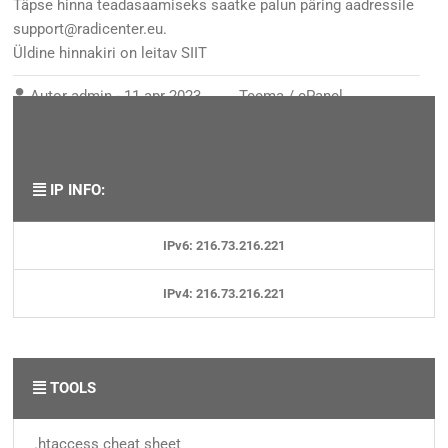
Täpse hinna teadasaamiseks saatke palun päring aadressile
support@radicenter.eu.
Üldine hinnakiri on leitav
SIIT
Autor
admin
-
11 apr 2023
Teema /
cPanel
,
Domeenid
,
E-Post
,
FTP
,
MySQL andmebaasid
,
Veebileht
,
Veebimajutus
IP INFO:
IPv6: 216.73.216.221
IPv4: 216.73.216.221
TOOLS
.htaccess cheat sheet