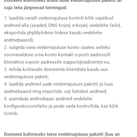
Domeeni kolimiseks eraldi uude veebimajutuse paketti on
vaja teha järgnevad toimingud:
1. laadida vanalt veebimajutuse kontolt kõik vajalikud
andmed alla (seaded, DNS kirjed, e-kirjad, veebilehe failid,
eksportida phpMyAdmin liidese kaudu veebilehe
andmebaasid);
2. sulgeda vana veebimajutuse konto saates selleks
sooviavalduse oma konto kontakt e-posti aadressilt
klienditoe e-posti aadressile support@radicenter.eu;
3. tellida kolitavale domeenile kliendiala kaudu uus
veebimajutuse pakett;
4. laadida andmed uude veebimajutuse paketti ja luua
andmebaasid ning importida .sql failidest andmed;
5. uuendada andmebaasi andmed veebilehe
konfiguratsioonifailis ja peale seda kontrollida, kas kõik
toimib.
Domeeni kolimiseks teise veebimajutuse paketti (kus on