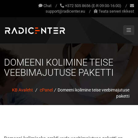
Chat
/
+372 505 8656 (E-R 09:00-16:00)
/
support@radicenter.eu
/
Teata serveri rikkest
DOMEENI KOLIMINE TEISE
VEEBIMAJUTUSE PAKETTI
KB Avaleht
/
cPanel
/
Domeeni kolimine teise veebimajutuse
paketti