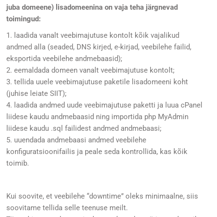
juba domeene) lisadomeenina on vaja teha järgnevad
toimingud:
1. laadida vanalt veebimajutuse kontolt kõik vajalikud
andmed alla (seaded, DNS kirjed, e-kirjad, veebilehe failid,
eksportida veebilehe andmebaasid);
2. eemaldada domeen vanalt veebimajutuse kontolt;
3. tellida uuele veebimajutuse paketile lisadomeeni koht
(juhise leiate
SIIT
);
4. laadida andmed uude veebimajutuse paketti ja luua cPanel
liidese kaudu andmebaasid ning importida php MyAdmin
liidese kaudu .sql failidest andmed andmebaasi;
5. uuendada andmebaasi andmed veebilehe
konfiguratsioonifailis ja peale seda kontrollida, kas kõik
toimib.
Kui soovite, et veebilehe “downtime” oleks minimaalne, siis
soovitame tellida selle teenuse meilt.