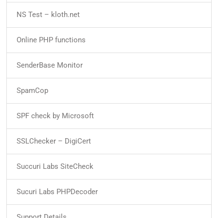
NS Test – kloth.net
Online PHP functions
SenderBase Monitor
SpamCop
SPF check by Microsoft
SSLChecker – DigiCert
Succuri Labs SiteCheck
Sucuri Labs PHPDecoder
Support Details