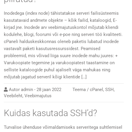
Inodedega (index node) tähistatakse serveri failisüsteemis
kasutatavaid andmete objekte – kõik failid, kataloogid, E-
kirjad jne. Inodede arv veebimajutuskontol mõjutab kliendi
kodulehe, blogi, foorumi või e-poe ning serveri töö kvaliteeti.
cPaneli halduskeskkonnas oleneb paketis lubatud inodede
vastavalt paketi kasutusressurssidest. Peamised
probleemid, mis võivad liiga suure inodede mahu juures: +
Varukoopiate tegemine ja varukoopiatest taastamine on
selliste kataloogide puhul ajaliselt väga mahukas ning
mõjutab jagatud serveril kõigi klientide […]
Autor
admin
-
28 jaan 2022
Teema /
cPanel
,
SSH
,
Veebileht
,
Veebimajutus
Kuidas kasutada SSH’d?
Turvalise ühenduse võimaldamiseks serveritega suhtlemisel