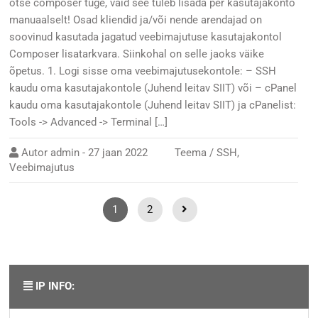
otse composer tuge, vaid see tuleb lisada per kasutajakonto
manuaalselt! Osad kliendid ja/või nende arendajad on
soovinud kasutada jagatud veebimajutuse kasutajakontol
Composer lisatarkvara. Siinkohal on selle jaoks väike
õpetus. 1. Logi sisse oma veebimajutusekontole: – SSH
kaudu oma kasutajakontole (Juhend leitav SIIT) või – cPanel
kaudu oma kasutajakontole (Juhend leitav SIIT) ja cPanelist:
Tools -> Advanced -> Terminal […]
Autor
admin
-
27 jaan 2022
Teema /
SSH
,
Veebimajutus
1
2
IP INFO: