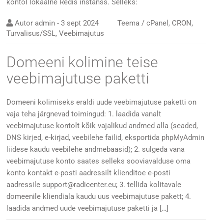
kontol lokaalne Redis instanss. Selleks:
Autor
admin
-
3 sept 2024
Teema /
cPanel
,
CRON
,
Turvalisus/SSL
,
Veebimajutus
Domeeni kolimine teise
veebimajutuse paketti
Domeeni kolimiseks eraldi uude veebimajutuse paketti on
vaja teha järgnevad toimingud: 1. laadida vanalt
veebimajutuse kontolt kõik vajalikud andmed alla (seaded,
DNS kirjed, e-kirjad, veebilehe failid, eksportida phpMyAdmin
liidese kaudu veebilehe andmebaasid); 2. sulgeda vana
veebimajutuse konto saates selleks sooviavalduse oma
konto kontakt e-posti aadressilt klienditoe e-posti
aadressile support@radicenter.eu; 3. tellida kolitavale
domeenile kliendiala kaudu uus veebimajutuse pakett; 4.
laadida andmed uude veebimajutuse paketti ja […]