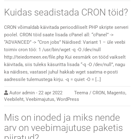
Kuidas seadistada CRON töid?
CRON võimaldab käivitada perioodiliselt PHP skripte serveri
poolel. CRON töid saate lisada cPanel all: “cPanel” ->
“ADVANCED” -> “Cron jobs” Näidised: Variant 1 – üle veebi
toimiv cron töö: 1 /usr/bin/wget -q -O /dev/null
http://teiedomeen.ee/file.php Kui eesmärk on tööd vaikselt
käivitada, siis tuleks käsuritta lisada “-q -O /dev/null”, nagu
ka näidises, vastasel juhul hakkab wget saatma e-posti
aadressile tulemustega kirju. -q = quiet -O = […]
Autor
admin
-
22 apr 2022
Teema /
CRON
,
Magento
,
Veebileht
,
Veebimajutus
,
WordPress
Mis on inoded ja miks nende
arv on veebimajutuse paketis
piiratud?