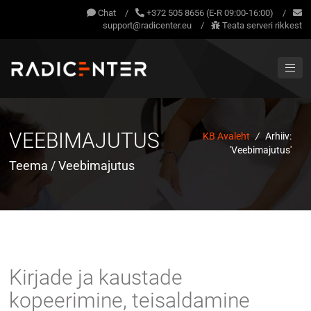
Chat
/
+372 505 8656 (E-R 09:00-16:00)
/
support@radicenter.eu
/
Teata serveri rikkest
VEEBIMAJUTUS
KB Avaleht
/
Arhiiv:
'Veebimajutus'
Teema / Veebimajutus
Kirjade ja kaustade
kopeerimine, teisaldamine