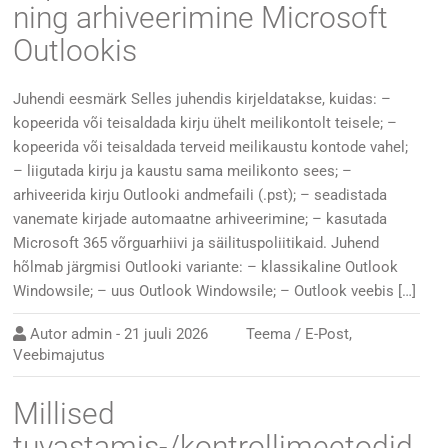
ning arhiveerimine Microsoft
Outlookis
Juhendi eesmärk Selles juhendis kirjeldatakse, kuidas: –
kopeerida või teisaldada kirju ühelt meilikontolt teisele; –
kopeerida või teisaldada terveid meilikaustu kontode vahel;
– liigutada kirju ja kaustu sama meilikonto sees; –
arhiveerida kirju Outlooki andmefaili (.pst); – seadistada
vanemate kirjade automaatne arhiveerimine; – kasutada
Microsoft 365 võrguarhiivi ja säilituspoliitikaid. Juhend
hõlmab järgmisi Outlooki variante: – klassikaline Outlook
Windowsile; – uus Outlook Windowsile; – Outlook veebis […]
Autor
admin
-
21 juuli 2026
Teema /
E-Post
,
Veebimajutus
Millised
tuvastamis-/kontrollimeetodid