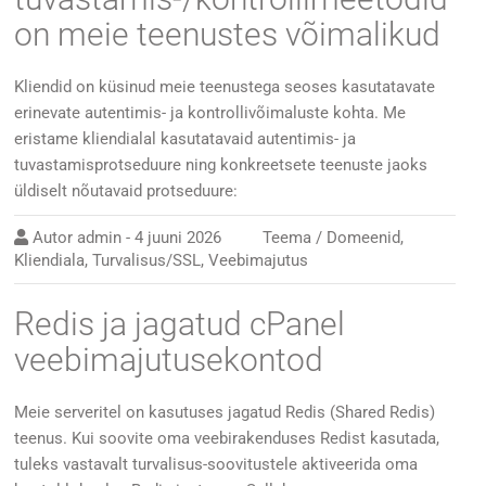
on meie teenustes võimalikud
Kliendid on küsinud meie teenustega seoses kasutatavate
erinevate autentimis- ja kontrollivõimaluste kohta. Me
eristame kliendialal kasutatavaid autentimis- ja
tuvastamisprotseduure ning konkreetsete teenuste jaoks
üldiselt nõutavaid protseduure:
Autor
admin
-
4 juuni 2026
Teema /
Domeenid
,
Kliendiala
,
Turvalisus/SSL
,
Veebimajutus
Redis ja jagatud cPanel
veebimajutusekontod
Meie serveritel on kasutuses jagatud Redis (Shared Redis)
teenus. Kui soovite oma veebirakenduses Redist kasutada,
tuleks vastavalt turvalisus-soovitustele aktiveerida oma