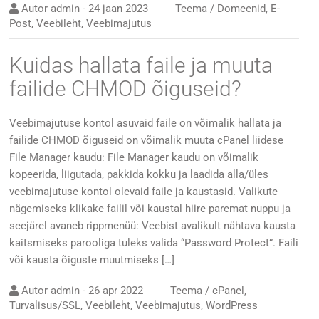
Autor
admin
-
24 jaan 2023
Teema /
Domeenid
,
E-
Post
,
Veebileht
,
Veebimajutus
Kuidas hallata faile ja muuta
failide CHMOD õiguseid?
Veebimajutuse kontol asuvaid faile on võimalik hallata ja
failide CHMOD õiguseid on võimalik muuta cPanel liidese
File Manager kaudu: File Manager kaudu on võimalik
kopeerida, liigutada, pakkida kokku ja laadida alla/üles
veebimajutuse kontol olevaid faile ja kaustasid. Valikute
nägemiseks klikake failil või kaustal hiire paremat nuppu ja
seejärel avaneb rippmenüü: Veebist avalikult nähtava kausta
kaitsmiseks parooliga tuleks valida “Password Protect”. Faili
või kausta õiguste muutmiseks […]
Autor
admin
-
26 apr 2022
Teema /
cPanel
,
Turvalisus/SSL
,
Veebileht
,
Veebimajutus
,
WordPress