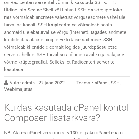
on Radicenteri serveritel võimalik kasutada SSH-d. 1.
Üldine info Secure Shell või lihtsalt SSH on võrguprotokoll
mis võimaldab andmete vahetust võrguseadmete vahel üle
turvalise kanali. SSH krüpteerimine võimaldab saata
andmeid üle ebaturvalise võrgu (Internet), tagades andmete
konfidentsiaalsuse ning terviklikkuse säilimise. SSH
võimaldab klientidele eemalt logides juurdepääsu otse
serveri shellile. SSH turvalisus põhineb avaliku ja salajase
võtme krüptograafial. Selleks, et Radicenteri serveritel
kasutada […]
Autor
admin
-
27 jaan 2022
Teema /
cPanel
,
SSH
,
Veebimajutus
Kuidas kasutada cPanel kontol
Composer lisatarkvara?
NB! Alates cPanel versioonist v.130, ei paku cPanel enam