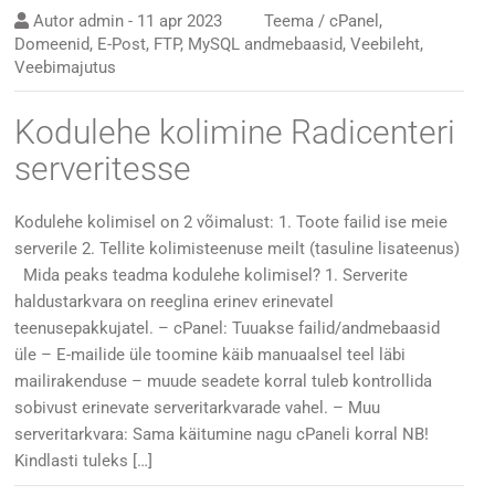
Autor
admin
-
11 apr 2023
Teema /
cPanel
,
Domeenid
,
E-Post
,
FTP
,
MySQL andmebaasid
,
Veebileht
,
Veebimajutus
Kodulehe kolimine Radicenteri
serveritesse
Kodulehe kolimisel on 2 võimalust: 1. Toote failid ise meie
serverile 2. Tellite kolimisteenuse meilt (tasuline lisateenus)
Mida peaks teadma kodulehe kolimisel? 1. Serverite
haldustarkvara on reeglina erinev erinevatel
teenusepakkujatel. – cPanel: Tuuakse failid/andmebaasid
üle – E-mailide üle toomine käib manuaalsel teel läbi
mailirakenduse – muude seadete korral tuleb kontrollida
sobivust erinevate serveritarkvarade vahel. – Muu
serveritarkvara: Sama käitumine nagu cPaneli korral NB!
Kindlasti tuleks […]