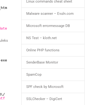
Linux commands cheat sheet
_htm
Malware scanner – Evuln.com
Microsoft errormessage DB
date
NS Test – kloth.net
tuleks
Online PHP functions
-exe
SenderBase Monitor
SpamCop
SPF check by Microsoft
d\/
ntf
SSLChecker – DigiCert