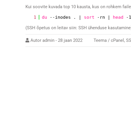
Kui soovite kuvada top 10 kausta, kus on rohkem faile
1
du
--inodes . |
sort
-rn |
head
-
(SSH õpetus on leitav siin:
SSH ühenduse kasutamine
Autor
admin
-
28 jaan 2022
Teema /
cPanel
,
S