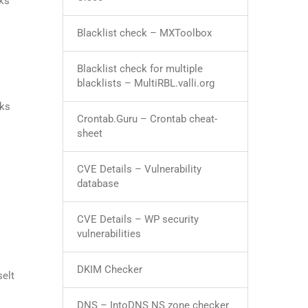
eks
Blacklist check – MXToolbox
Blacklist check for multiple
blacklists – MultiRBL.valli.org
–
aks
Crontab.Guru – Crontab cheat-
sheet
CVE Details – Vulnerability
database
CVE Details – WP security
vulnerabilities
DKIM Checker
elt
DNS – IntoDNS NS zone checker