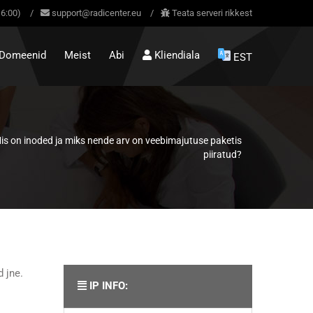
16:00)
/
support@radicenter.eu
/
Teata serveri rikkest
Domeenid
Meist
Abi
Kliendiala
EST
is on inoded ja miks nende arv on veebimajutuse paketis
piiratud?
d jne.
IP INFO: