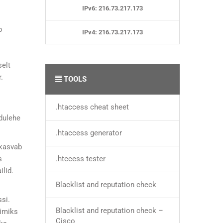
IPv6: 216.73.217.173
b
IPv4: 216.73.217.173
selt
.
TOOLS
.htaccess cheat sheet
odulehe
.htaccess generator
 kasvab
s
.htccess tester
ilid.
Blacklist and reputation check
ssi.
Blacklist and reputation check –
oimiks
Cisco