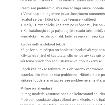
cPaneli halduskeskkonnas oleneb paketis lubatud inod
Peamised probleemid, mis võivad liiga suure inodede
+ Varukoopiate tegemine ja varukoopiatest taastamine
jagatud serveril kõigi klientide teenuse kvaliteeti
+ Meili/FTP/veebilehe kasutamine ei õnnestu, kui on vaj
+ Kui kataloogis väga palju objekte (sadu tuhandeid), 
võimatuks – ei ole võimalik faile iseseisvalt isegi ku
Kuidas selline olukord tekib?
Kõige levinum põhjus on hooletult loodud või vigane ta
käivitamise järel ei kustutata, siis nende arv kasvab
või tema osade töö aeglustumise või töö lakkamise.
Sageli kasutakse tarkvara, mis on saadav vabavarana
suureks, siis võib tekkida probleeme. Näiteks kui e-poe
väikese toodete arvu juures see probleeme ei tekita, 
Milline on lahendus?
Piirang inodede kasutuse osas on kehtestatud selleks, 
Probleem puudutab väga väikest arvu kliente, kuid igaü