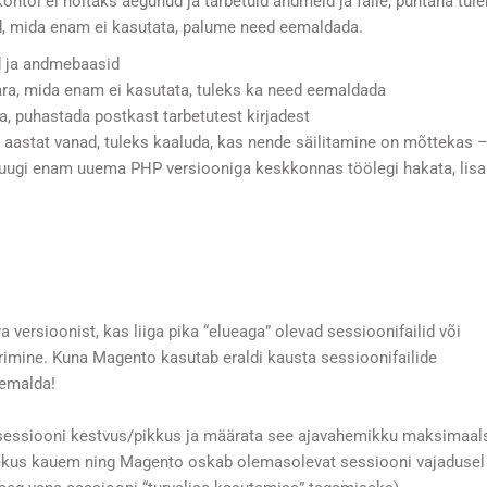
 kontol ei hoitaks aegunud ja tarbetuid andmeid ja faile, puhtana tul
id, mida enam ei kasutata, palume need eemaldada.
id ja andmebaasid
vara, mida enam ei kasutata, tuleks ka need eemaldada
ta, puhastada postkast tarbetutest kirjadest
 aastat vanad, tuleks kaaluda, kas nende säilitamine on mõttekas 
ruugi enam uuema PHP versiooniga keskkonnas töölegi hakata, lis
 versioonist, kas liiga pika “elueaga” olevad sessioonifailid või
erimine. Kuna Magento kasutab eraldi kausta sessioonifailide
eemalda!
sessiooni kestvus/pikkus ja määrata see ajavahemikku maksimaals
e olekus kauem ning Magento oskab olemasolevat sessiooni vajadusel