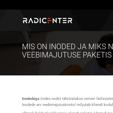
MIS ON INODED JA MIKS 
VEEBIMAJUTUSE PAKETIS 
Inodedega
(index node) tähistatakse serveri failisüste
Inodede arv veebimajutuskontol mõjutab kliendi koduleh