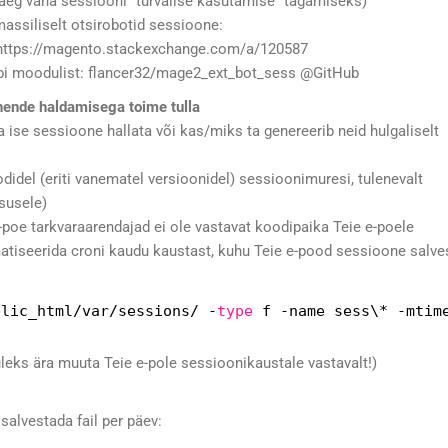
aeg vana sessiooni “turvalise kasutamise” tagamiseks)
massiliselt otsirobotid sessioone:
https://magento.stackexchange.com/a/120587
bi moodulist:
flancer32/mage2_ext_bot_sess @GitHub
e nende haldamisega toime tulla
a ise sessioone hallata või kas/miks ta genereerib neid hulgaliselt
idel (eriti vanematel versioonidel) sessioonimuresi, tulenevalt
vsusele)
k e-poe tarkvaraarendajad ei ole vastavat koodipaika Teie e-poele
tiseerida croni kaudu kaustast, kuhu Teie e-pood sessioone salve
blic_html/var/sessions/
-
type
f -name sess\* -mtim
uleks ära muuta Teie e-pole sessioonikaustale vastavalt!)
salvestada fail per päev: