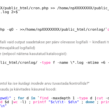
XX/public_html/cron
.php >>
/home/npXXXXXXXX/public
n
.log 2>$
php -qO - >>
/home/npXXXXXXXX/public_html/cronlog/
`
faili vaid output saadetakse per päev olevasse logifaili – kindlasti 
evajalikud logifailid)
e (eelpool näitena kasutatud kataloogist):
blic_html/cronlog/
-
type
f -name \*.log -mtime +6 
ntol ka ise kuidagi inodede arvu tuvastada/kontrollida?
”
kaudu ja käivitades käsureal koodi:
(pwd)"
;
for
d
in
`
find
-maxdepth 1 -
type
d |
cut
-
nd
$d |
wc
-l) ;
printf
"$c\t\t- $d\n"
;
done
;
pri
)\n"