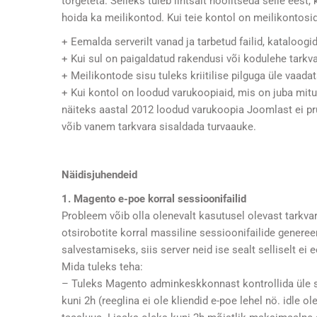
tõrgeteta. Selleks tuleb lihtsalt hoolitseda selle eest,
hoida ka meilikontod. Kui teie kontol on meilikontos
+ Eemalda serverilt vanad ja tarbetud failid, kataloog
+ Kui sul on paigaldatud rakendusi või kodulehe tark
+ Meilikontode sisu tuleks kriitilise pilguga üle vaada
+ Kui kontol on loodud varukoopiaid, mis on juba mitu
näiteks aastal 2012 loodud varukoopia Joomlast ei p
võib vanem tarkvara sisaldada turvaauke.
Näidisjuhendeid
1. Magento e-poe korral sessioonifailid
Probleem võib olla olenevalt kasutusel olevast tarkvara
otsirobotite korral massiline sessioonifailide genere
salvestamiseks, siis server neid ise sealt selliselt ei 
Mida tuleks teha:
– Tuleks Magento adminkeskkonnast kontrollida üle 
kuni 2h (reeglina ei ole kliendid e-poe lehel nö. idl