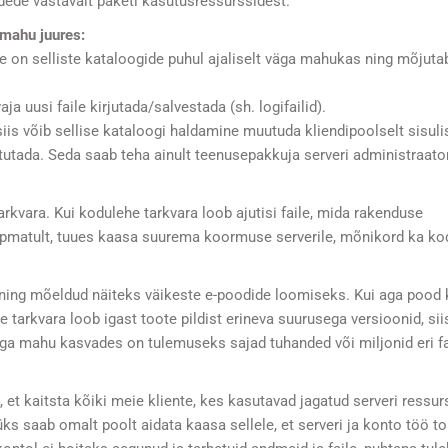
ede vastavalt paketi kasutusressurssidest.
 mahu juures:
 on selliste kataloogide puhul ajaliselt väga mahukas ning mõjuta
a uusi faile kirjutada/salvestada (sh. logifailid).
siis võib sellise kataloogi haldamine muutuda kliendipoolselt sisuli
stutada. Seda saab teha ainult teenusepakkuja serveri administraator
rkvara. Kui kodulehe tarkvara loob ajutisi faile, mida rakenduse
 lõpmatult, tuues kaasa suurema koormuse serverile, mõnikord ka k
 ning mõeldud näiteks väikeste e-poodide loomiseks. Kui aga pood
 tarkvara loob igast toote pildist erineva suurusega versioonid, sii
aga mahu kasvades on tulemuseks sajad tuhanded või miljonid eri fa
et kaitsta kõiki meie kliente, kes kasutavad jagatud serveri ressur
ks saab omalt poolt aidata kaasa sellele, et serveri ja konto töö t