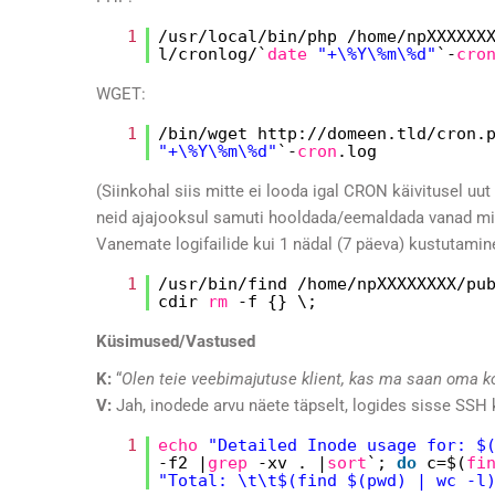
1
/usr/local/bin/php
/home/npXXXXXX
l/cronlog/
`
date
"+\%Y\%m\%d"
`-
cro
WGET:
1
/bin/wget
http:
//domeen
.tld
/cron
.
"+\%Y\%m\%d"
`-
cron
.log
(Siinkohal siis mitte ei looda igal CRON käivitusel uut 
neid ajajooksul samuti hooldada/eemaldada vanad mitt
Vanemate logifailide kui 1 nädal (7 päeva) kustutamin
1
/usr/bin/find
/home/npXXXXXXXX/pu
cdir
rm
-f {} \;
Küsimused/Vastused
K:
“
Olen teie veebimajutuse klient, kas ma saan oma ko
V:
Jah, inodede arvu näete täpselt, logides sisse SSH 
1
echo
"Detailed Inode usage for: $
-f2 |
grep
-xv . |
sort
`;
do
c=$(
fi
"Total: \t\t$(find $(pwd) | wc -l