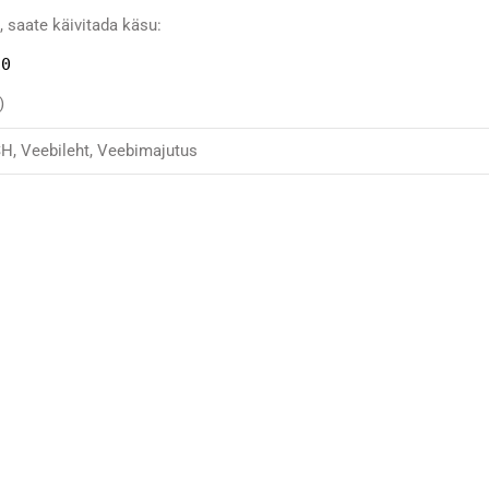
, saate käivitada käsu:
10
)
SH
,
Veebileht
,
Veebimajutus