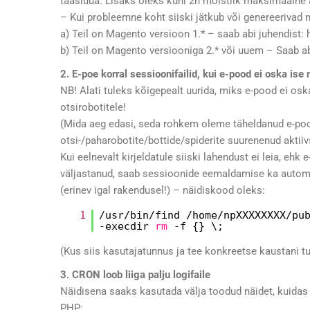
taasluua. Lisaks oleks kuni 2h mõistlik maksimaalne 
– Kui probleemne koht siiski jätkub või genereerivad 
a) Teil on Magento versioon 1.* – saab abi juhendist:
b) Teil on Magento versiooniga 2.* või uuem – Saab a
2. E-poe korral sessioonifailid, kui e-pood ei oska is
NB! Alati tuleks kõigepealt uurida, miks e-pood ei osk
otsirobotitele!
(Mida aeg edasi, seda rohkem oleme täheldanud e-pood
otsi-/paharobotite/bottide/spiderite suurenenud aktii
Kui eelnevalt kirjeldatule siiski lahendust ei leia, eh
väljastanud, saab sessioonide eemaldamise ka automa
(erinev igal rakendusel!) – näidiskood oleks:
1
/usr/bin/find
/home/npXXXXXXXX/pu
-execdir
rm
-f {} \;
(Kus siis kasutajatunnus ja tee konkreetse kaustani t
3. CRON loob liiga palju logifaile
Näidisena saaks kasutada välja toodud näidet, kuidas 
PHP: