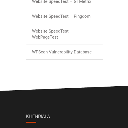
Website SpeedTest – GTMetrix
Website SpeedTest – Pingdom
Website SpeedTest –
WebPageTest
WPScan Vulnerability Database
KLIENDIALA