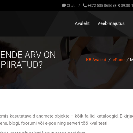
Chat
/
+372 505 8656 (E-R 09:00-
Avaleht
Veebimajutus
NENDE ARV ON
KB Avaleht
/
cPanel
/
M
PIIRATUD?
emis kasutatavaid andmete objekte – kõik failid, kataloogid, E-kirja
e, blogi, foorumi või e-poe ning serveri töö kvaliteeti.